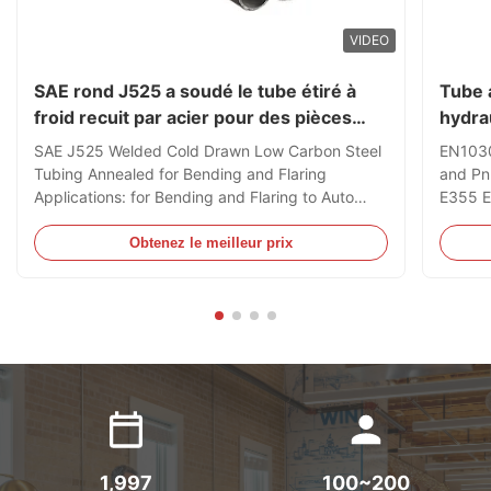
VIDEO
SAE rond J525 a soudé le tube étiré à
Tube 
froid recuit par acier pour des pièces
hydrau
d'auto
froid
SAE J525 Welded Cold Drawn Low Carbon Steel
EN1030
Tubing Annealed for Bending and Flaring
and Pn
Applications: for Bending and Flaring to Auto
E355 E
Parts Quick Detail: Size range: O.D.:6-350mm
Steel T
W.T.:1-15mm L: According to customer Order
Applica
Obtenez le meilleur prix
Grade: Low Carbon Steel Manufacture and
Oil Cy
Production: ERW+ DOM The tubing is made ...
shock a
1,997
100~200