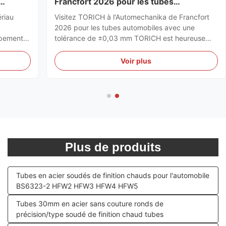
Francfort 2026 pour les tubes
automobiles avec une tolérance de
ériau
Visitez TORICH à l'Automechanika de Francfort
±0,03 mm
2026 pour les tubes automobiles avec une
ppement
tolérance de ±0,03 mm TORICH est heureuse
 matériau
d'annoncer sa participation à l'Automechanika
 pratique
Frankfurt 2026, qui aura lieu du 8 au 12
Voir plus
mances à
septembre 2026, à Messe Frankfurt, en
Allemagne. Lors de l'exposition, TORICH pr...
Plus de produits
Tubes en acier soudés de finition chauds pour l'automobile
BS6323-2 HFW2 HFW3 HFW4 HFW5
Tubes 30mm en acier sans couture ronds de
précision/type soudé de finition chaud tubes