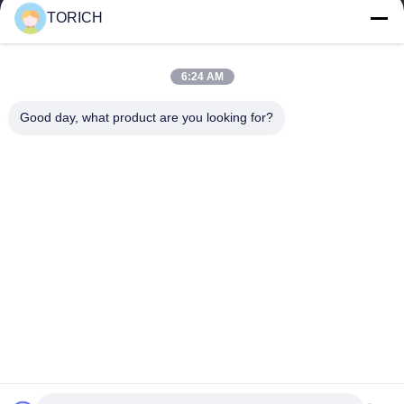
TORICH
Liens Rapides
Aperçu
Produits
6:24 AM
Vidéos
A Propos De Nous
Visite D'usine
Contrôle De La Qualité
Good day, what product are you looking for?
Contact
Demande De Soumission
Nouvelles
Contactez-Nous
86-574-88086983
86-574-88086983
sales@steel-tubes.com
Droit d'auteur © 2015-2026 TORICH INTERNATIONAL LIMITED. Tous les
droits réservés.