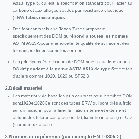
A513, type 5
, qui est la spécification standard pour l'acier au
carbone et aux alliages soudés par résistance électrique
(ERW)
tubes mécaniques
Des fabricants tels que Totten Tubes proposent
spécifiquement des DOM qui
répond à toutes les normes
ASTM A513‐5
pour une excellente qualité de surface et des
tolérances dimensionnelles serrées
Les principaux fournisseurs de DOM notent que leurs tubes
DOM
répondant à la norme ASTM A513 de type 5
et est fait
d'aciers comme 1020, 1026 ou ST52.3
2.
Détail matériel
Les matériaux de base les plus courants pour les tubes DOM
sont
1020
et
1026
Ce sont des tubes ERW qui sont tirés à froid
sur un mandrin pour affiner la finition interne et externe et
obtenir des tolérances précises ID (diamètre intérieur) et OD
(diamètre extérieur)
3.
Normes européennes (par exemple EN 10305-2)