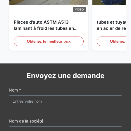
VIDEO
Pièces d'auto ASTM A513
tubes et tuyaux
laminant à froid les tubes en
en acier de recu
acier soudés avec la production
diamètre de 25
des DOM
circuits hydraul
Obtenez le meilleur prix
Obtenez le 
Envoyez une demande
Nom *
Nom de la société