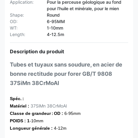
Application:
Pour la perceuse géologique au fond
pour l'huile et minérale, pour le mien
Shape:
Round
OD:
6-95MM
WT:
1-10mm
Length:
4-12.5m
Description du produit
Tubes et tuyaux sans soudure, en acier de
bonne rectitude pour forer GB/T 9808
37SiMn 38CrMoAl
:
Spéc.
37SiMn 38CrMoAl
Matériel :
:
Classe de grandeur
OD :
6-95mm
POIDS : 1
-10mm
Longueur générale :
4-12m