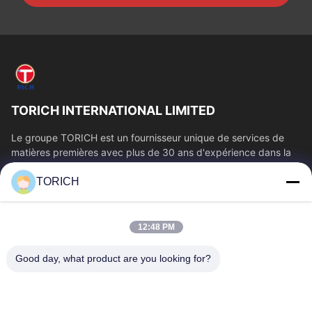
TORICH INTERNATIONAL LIMITED
Le groupe TORICH est un fournisseur unique de services de
matières premières avec plus de 30 ans d'expérience dans la
production, la R&D, le...
TORICH
Liens Rapides
Aperçu
Produits
12:48 PM
Vidéos
A Propos De Nous
Visite D'usine
Contrôle De La Qualité
Good day, what product are you looking for?
Contact
Demande De Soumission
Nouvelles