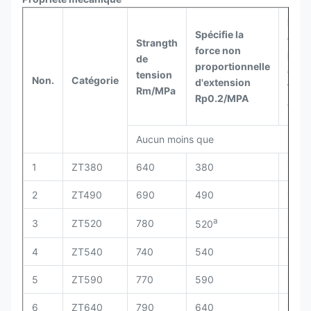
Élon
Spécifie la
de
Strangth
force non
pour
de
proportionnelle
aprè
tension
Non.
Catégorie
d'extension
frac
Rm/MPa
Rp0.2/MPA
A/%
Aucun moins que
1
ZT380
640
380
14
2
ZT490
690
490
12
a
b
3
ZT520
780
520
15
4
ZT540
740
540
12
5
ZT590
770
590
12
6
ZT640
790
640
12