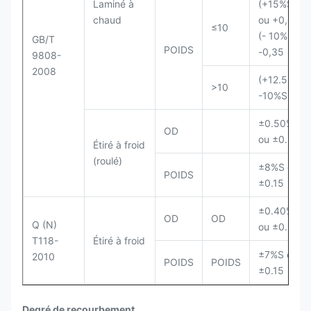
Laminé à
(+15%S)
chaud
ou +0,45
≤10
(- 10%S)
GB/T
POIDS
-0,35
9808-
2008
(+12.5%S,
>10
-10%S)
±0.50%D
OD
ou ±0.20
Étiré à froid
(roulé)
±8%S ou
POIDS
±0.15
±0.40%D
OD
OD
Q (N)
ou ±0.20
T118-
Étiré à froid
±7%S ou
2010
POIDS
POIDS
±0.15
Degré de recourbement