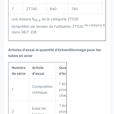
7
ZT740
840
740
10
une mesure R
de la catégorie ZT520
P0.5
de catégorie B
échantillon de tension de l'utilisation ZT520
S4 S
dans GB/T 228
Articles d'essai et quantité d'échantillonnage pour les
tubes en acier
Numéro
Article
Quantité
de série
d'essai
d'échantillonnage
1 échantillon
Composition
1
provenant de
chimique
chaque four
1 échantillon
Essai de
2
provenant de