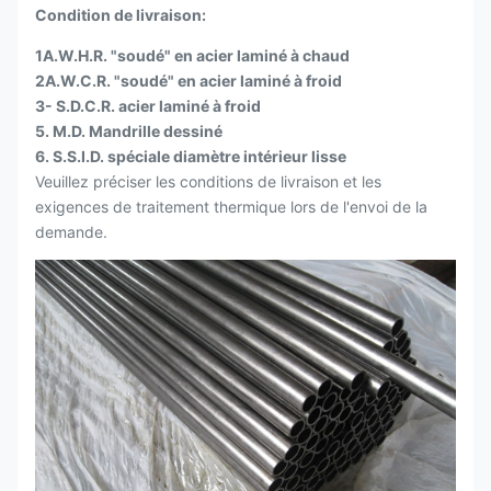
Condition de livraison:
85 586
CW
75 517
1A.W.H.R. "soudé" en acier laminé à chaud
autres
2A.W.C.R. "soudé" en acier laminé à froid
R.R.
75 517
65 448
3- S.D.C.R. acier laminé à froid
5. M.D. Mandrille dessiné
Une
60 414
33 228
6. S.S.I.D. spéciale diamètre intérieur lisse
Veuillez préciser les conditions de livraison et les
N
65 448
40 276
exigences de traitement thermique lors de l'envoi de la
demande.
Ressources
45 310
1045
75 517
humaines
autres
CW
90 621
80 552
R.R.
80 552
70 483
Une
65 448
35 241
N
75 517
48 331
Ressources
4130
90 621
70 483