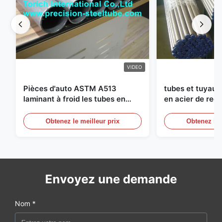
VIDEO
Pièces d'auto ASTM A513
tubes et tuyaux
laminant à froid les tubes en
en acier de recu
acier soudés avec la production
diamètre de 25
des DOM
circuits hydraul
Obtenez le meilleur prix
Obtenez le 
Envoyez une demande
Nom *