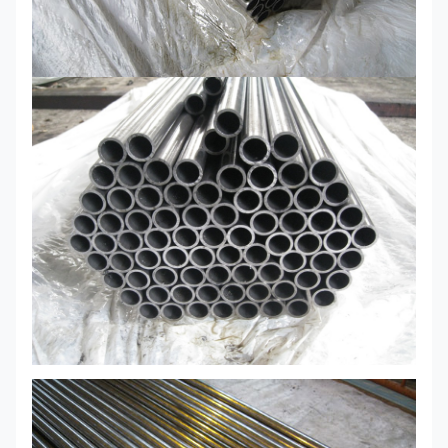
humaines
85 586
R.R.
105 724
autres
Une
75 517
55 379
N
90 621
60 414
Ressources
90 310
4140
120 855
humaines
autres
R.R.
120 855
100 689
Une
80 552
60 414
N
120 855
90 621