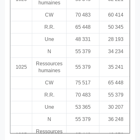
0.28
humaines
032 à
CW
70 483
60 414
1035
0.60 à 0.90
0.040
0.38
R.R.
65 448
50 345
0.43 à
1045
0.60 à 0.90
0.040
Une
48 331
28 193
0.50
N
55 379
34 234
0.28 à
4130
0.40 à 0.60
0.040
0.33
Ressources
1025
55 379
35 241
humaines
0.38 à
CW
75 517
65 448
4140
0.75 à 1.00
0.040
0.43
R.R.
70 483
55 379
Une
53 365
30 207
N
55 379
36 248
Ressources
1035
65 448
40 276
humaines