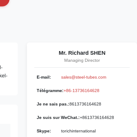
Mr. Richard SHEN
Managing Director
l-
kel-
E-mail:
sales@steel-tubes.com
Télégramme:
+86-13736164628
Je ne sais pas.:
8613736164628
Je suis sur WeChat.:
+8613736164628
Skype:
torichinternational