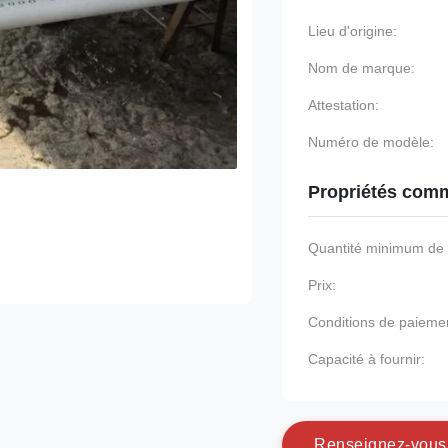
Lieu d'origine:
Nom de marque:
Attestation:
Numéro de modèle:
Propriétés comm
Quantité minimum d
Prix:
Conditions de paieme
Capacité à fournir:
R
e
n
s
e
i
g
n
e
z
-
v
o
u
s