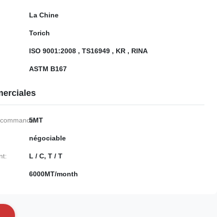
La Chine
Torich
ISO 9001:2008 , TS16949 , KR , RINA
ASTM B167
erciales
e commande:
5MT
négociable
nt:
L / C, T / T
6000MT/month