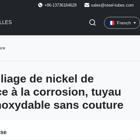
+86-13736164628
sales@steel-tubes.com
LLES
French
ure
liage de nickel de
e à la corrosion, tuyau
inoxydable sans couture
ase