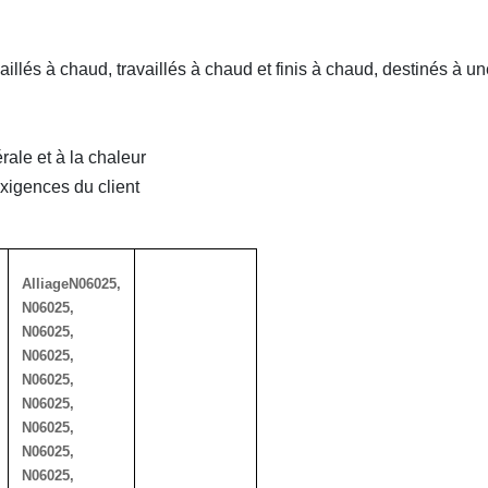
aillés à chaud, travaillés à chaud et finis à chaud, destinés à u
rale et à la chaleur
xigences du client
Alliage
N06025,
N06025,
N06025,
N06025,
N06025,
N06025,
N06025,
N06025,
N06025,