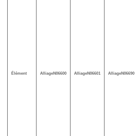
Élément
Alliage
N06600
Alliage
N06601
Alliage
N06690