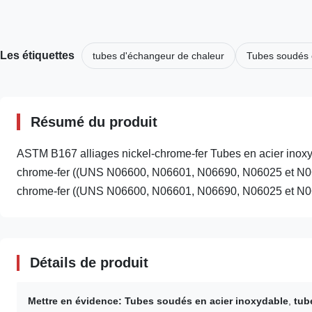
Les étiquettes
tubes d'échangeur de chaleur
Tubes soudés 
Résumé du produit
ASTM B167 alliages nickel-chrome-fer Tubes en acier inox
chrome-fer ((UNS N06600, N06601, N06690, N06025 et N06
chrome-fer ((UNS N06600, N06601, N06690, N06025 et N06
Détails de produit
Mettre en évidence:
Tubes soudés en acier inoxydable
,
tub