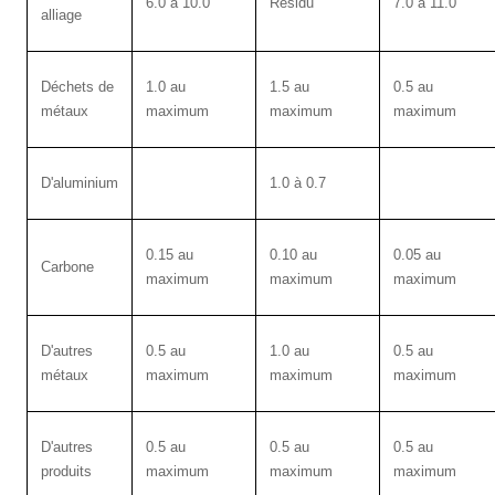
6.0 à 10.0
Résidu
7.0 à 11.0
alliage
Déchets de
1.0 au
1.5 au
0.5 au
métaux
maximum
maximum
maximum
D'aluminium
1.0 à 0.7
0.15 au
0.10 au
0.05 au
Carbone
maximum
maximum
maximum
D'autres
0.5 au
1.0 au
0.5 au
métaux
maximum
maximum
maximum
D'autres
0.5 au
0.5 au
0.5 au
produits
maximum
maximum
maximum