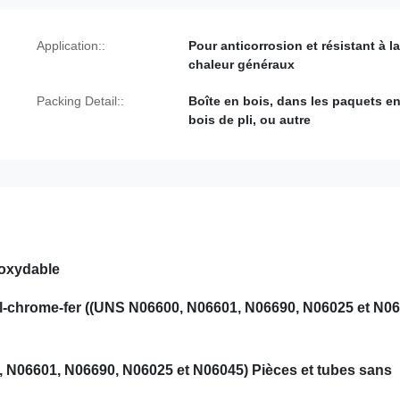
Application::
Pour anticorrosion et résistant à la
chaleur généraux
Packing Detail::
Boîte en bois, dans les paquets e
bois de pli, ou autre
noxydable
l-chrome-fer ((UNS N06600, N06601, N06690, N06025 et N06
 N06601, N06690, N06025 et N06045) Pièces et tubes sans