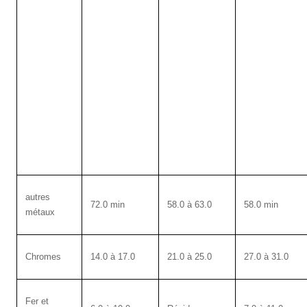
autres
72.0 min
58.0 à 63.0
58.0 min
métaux
Chromes
14.0 à 17.0
21.0 à 25.0
27.0 à 31.0
Fer et