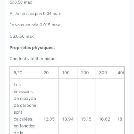
Si:0.50 max
P: Je ne sais pas.0.04 max
Je vous en prie.0.015 max
Cu:0.50 max
Propriétés physiques:
Conductivité thermique:
θ/°C
20
100
200
300
400
Les
émissions
de dioxyde
de carbone
sont
calculées
12.85
13.94
15.15
16.62
18.71
en fonction
de la