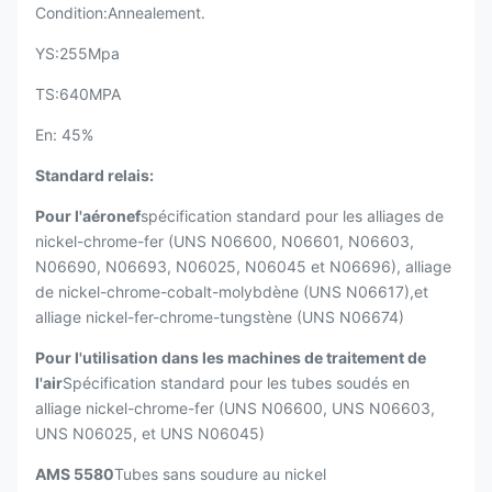
Condition:Annealement.
YS:255Mpa
TS:640MPA
En: 45%
Standard relais:
Pour l'aéronef
spécification standard pour les alliages de
nickel-chrome-fer (UNS N06600, N06601, N06603,
N06690, N06693, N06025, N06045 et N06696), alliage
de nickel-chrome-cobalt-molybdène (UNS N06617),et
alliage nickel-fer-chrome-tungstène (UNS N06674)
Pour l'utilisation dans les machines de traitement de
l'air
Spécification standard pour les tubes soudés en
alliage nickel-chrome-fer (UNS N06600, UNS N06603,
UNS N06025, et UNS N06045)
AMS 5580
Tubes sans soudure au nickel