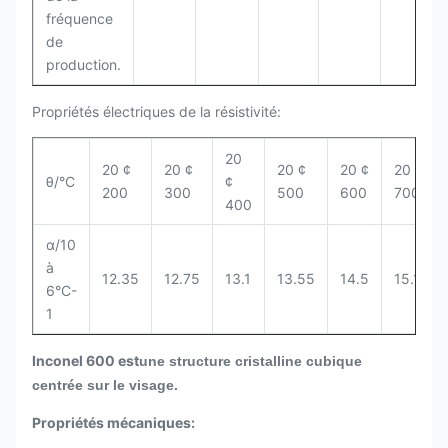
fréquence
de
production.
Propriétés électriques de la résistivité:
20
20 ¢
20 ¢
20 ¢
20 ¢
20 ¢
θ/°C
¢
200
300
500
600
700
400
α/10
à
12.35
12.75
13.1
13.55
14.5
15.15
6°C-
1
Inconel 600 est
une structure cristalline cubique
centrée sur le visage.
Propriétés mécaniques: