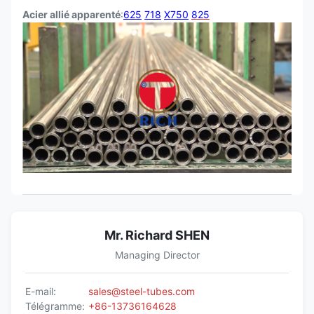
Acier allié apparenté
:
625
718
X750
825
Mr. Richard SHEN
Managing Director
E-mail:
sales@steel-tubes.com
Télégramme:
+86-13736164628