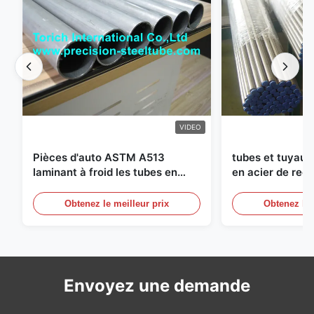
VIDEO
Pièces d'auto ASTM A513
tubes et tuyaux
laminant à froid les tubes en
en acier de recu
acier soudés avec la production
diamètre de 25
des DOM
circuits hydraul
Obtenez le meilleur prix
Obtenez le 
Envoyez une demande