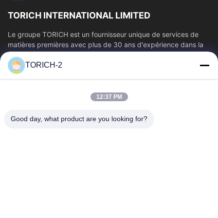
TORICH INTERNATIONAL LIMITED
Le groupe TORICH est un fournisseur unique de services de
matières premières avec plus de 30 ans d'expérience dans la
production, la R&D, le...
TORICH-2
Liens Rapides
Aperçu
Produits
12:37 PM
Vidéos
A Propos De Nous
Visite D'usine
Contrôle De La Qualité
Good day, what product are you looking for?
Contact
Demande De Soumission
Nouvelles
Contactez-Nous
86-574-88086983
86-574-88086983
sales@steel-tubes.com