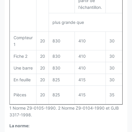
partir de
l'échantillon.
plus grande que
Compteur
20
830
410
30
81
1
Fiche 2
20
830
410
30
81
Une barre
20
830
410
30
Q/
En feuille
20
825
415
30
Q/
Pièces
20
825
415
35
Q/
1 Norme Z9-0105-1990. 2 Norme Z9-0104-1990 et GJB
3317-1998.
La norme: