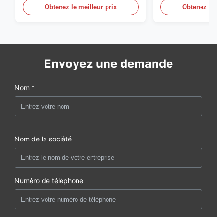
des DOM
circuits hydraul
Obtenez le meilleur prix
Obtenez le 
Envoyez une demande
Nom *
Nom de la société
Numéro de téléphone