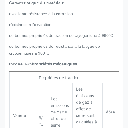
Caractéristique du matériau:
excellente résistance à la corrosion
résistance à l'oxydation
de bonnes propriétés de traction de cryogénique à 980°C
de bonnes propriétés de résistance à la fatigue de
cryogéniques à 980°C
Propriétés mécaniques.
Inconel 625
Propriétés de traction
De
Les
émissions
Les
de gaz à
émissions
effet de
de gaz à
δ5/%
Variété
serre sont
θ/
θ/
effet de
calculées à
°C
°C
serre