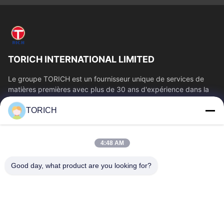
TORICH INTERNATIONAL LIMITED
Le groupe TORICH est un fournisseur unique de services de
matières premières avec plus de 30 ans d'expérience dans la
production, la R&D, le...
TORICH
Liens Rapides
Aperçu
Produits
4:48 AM
Vidéos
A Propos De Nous
Visite D'usine
Contrôle De La Qualité
Good day, what product are you looking for?
Contact
Demande De Soumission
Nouvelles
Contactez-Nous