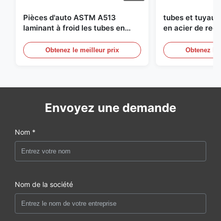
Pièces d'auto ASTM A513
tubes et tuyaux
laminant à froid les tubes en
en acier de recu
acier soudés avec la production
diamètre de 25
des DOM
circuits hydraul
Obtenez le meilleur prix
Obtenez le 
Envoyez une demande
Nom *
Nom de la société