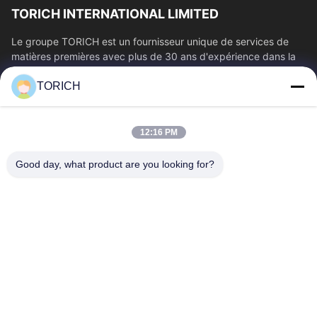
TORICH INTERNATIONAL LIMITED
Le groupe TORICH est un fournisseur unique de services de
matières premières avec plus de 30 ans d'expérience dans la
production, la R&D, le...
TORICH
Liens Rapides
Aperçu
Produits
12:16 PM
Vidéos
A Propos De Nous
Visite D'usine
Contrôle De La Qualité
Good day, what product are you looking for?
Contact
Demande De Soumission
Nouvelles
Contactez-Nous
86-574-88086983
86-574-88086983
sales@steel-tubes.com