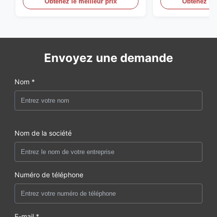
Obtenez le meilleur prix
Obtenez le 
Envoyez une demande
Nom *
Nom de la société
Numéro de téléphone
E-mail *