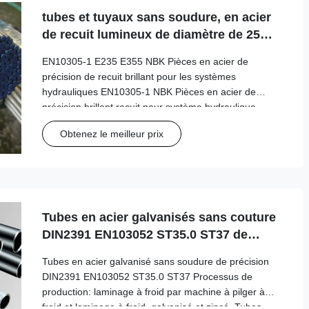
tubes et tuyaux sans soudure, en acier
de recuit lumineux de diamètre de 25mm
pour les circuits hydrauliques
EN10305-1 E235 E355 NBK Pièces en acier de
précision de recuit brillant pour les systèmes
hydrauliques EN10305-1 NBK Pièces en acier de
précision brillant recuit pour système hydraulique
OD:4-80 (mm) WT0,5-10 (mm) Longueur 1000 à
Obtenez le meilleur prix
12000 mm Nom du produit: Tubes en acier de
précision sans soudure ...
Tubes en acier galvanisés sans couture
DIN2391 EN103052 ST35.0 ST37 de
précision
Tubes en acier galvanisé sans soudure de précision
DIN2391 EN103052 ST35.0 ST37 Processus de
production: laminage à froid par machine à pilger à
froid et laminage à froid, galvanisé et zincé. Tubes