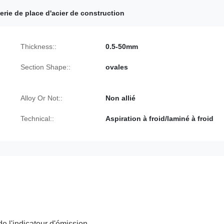
erie de place d'acier de construction
Thickness::
0.5-50mm
Section Shape::
ovales
Alloy Or Not::
Non allié
Technical::
Aspiration à froid/laminé à froid
e l'indicateur d'émission.