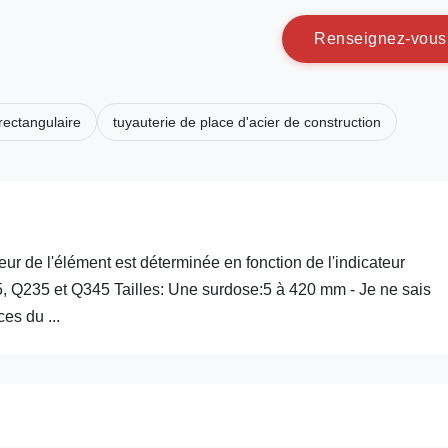
R
e
n
s
e
i
g
n
e
z
-
v
o
u
s
 rectangulaire
tuyauterie de place d'acier de construction
ur de l'élément est déterminée en fonction de l'indicateur
 Q235 et Q345 Tailles: Une surdose:5 à 420 mm - Je ne sais
es du ...