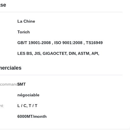
ase
La Chine
Torich
GB/T 19001-2008 , ISO 9001:2008 , TS16949
LES BS, JIS, GIGAOCTET, DIN, ASTM, API,
erciales
e commande:
5MT
négociable
nt:
L / C, T / T
6000MT/month