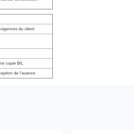
xigences du client
tre copie B/L
ception de l'avance