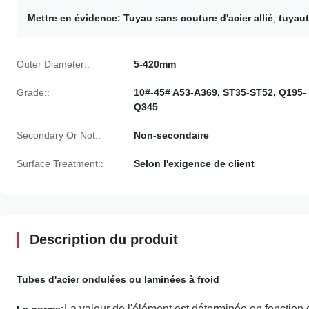
Mettre en évidence:
Tuyau sans couture d'acier allié
,
tuyaut
Outer Diameter::
5-420mm
Grade::
10#-45# A53-A369, ST35-ST52, Q195-
Q345
Secondary Or Not::
Non-secondaire
Surface Treatment::
Selon l'exigence de client
Description du produit
Tubes d'acier ondulées ou laminées à froid
La valeur de l'élément est déterminée en fonction d