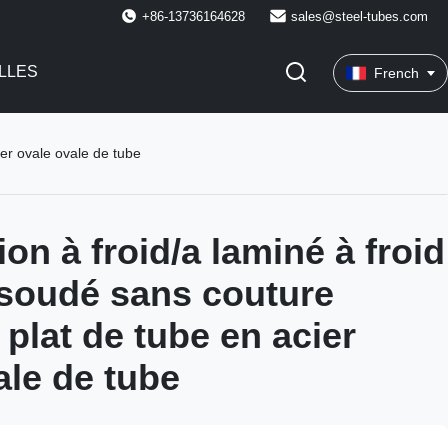
+86-13736164628
sales@steel-tubes.com
LLES
French
ier ovale ovale de tube
ion à froid/a laminé à froid
 soudé sans couture
 plat de tube en acier
ale de tube