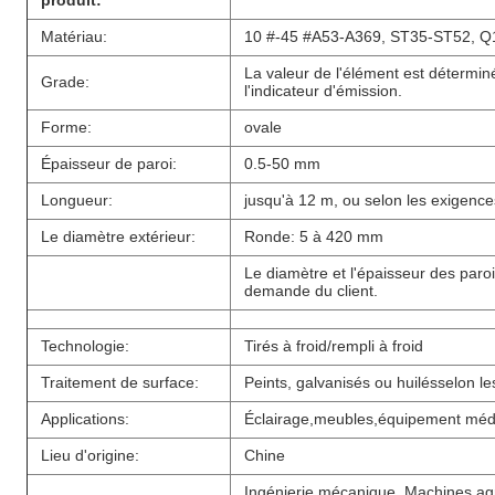
produit:
Matériau:
10 #-45 #
A53-A369, ST35-ST52, Q
La valeur de l'élément est détermin
Grade:
l'indicateur d'émission.
Forme:
ovale
Épaisseur de paroi:
0.5-50 mm
Longueur:
jusqu'à 12 m, ou selon les exigences
Le diamètre extérieur:
Ronde: 5 à 420 mm
Le diamètre et l'épaisseur des paroi
demande du client.
Technologie:
Tirés à froid/rempli à froid
Traitement de surface:
Peints, galvanisés ou huilés
selon le
Applications:
Éclairage,meubles,équipement méd
Lieu d'origine:
Chine
Ingénierie mécanique, Machines agr