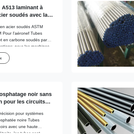
 A513 laminant à
cier soudés avec la
M
 en acier soudés ASTM
 Pour l'aéronef Tubes
 et en carbone soudés par
cations: pour les machines,
a norme:Tubes en acier de
x
nage à froid ASTM A513 2.
hosphatage noir sans
 pour les circuits
précision pour systèmes
osphatée noire Tubes
oirs avec une haute
troite, les tubes sont