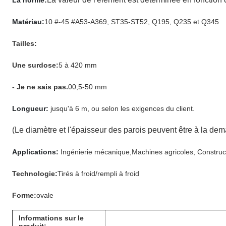
La norme:
Matériau:
10 #-45 #
A53-A369, ST35-ST52, Q195, Q235 et Q345
Tailles:
Une surdose:
5 à 420 mm
- Je ne sais pas.
00,5-50 mm
Longueur:
jusqu'à 6 m, ou selon les exigences du client.
(Le diamètre et l'épaisseur des parois peuvent être à la dem
Applications:
Ingénierie mécanique,
Machines agricoles, Construct
Technologie:
Tirés à froid/rempli à froid
Forme:
ovale
Informations sur le