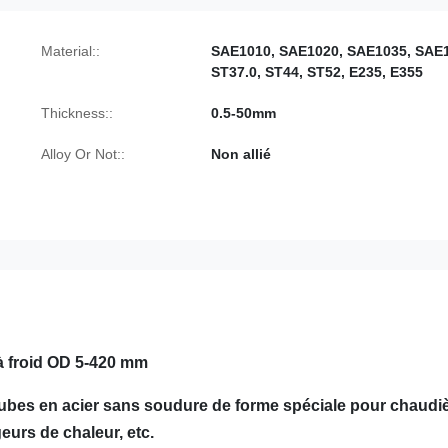
Material::
SAE1010, SAE1020, SAE1035, SAE
ST37.0, ST44, ST52, E235, E355
Thickness::
0.5-50mm
Alloy Or Not::
Non allié
 à froid OD 5-420 mm
 tubes en acier sans soudure de forme spéciale pour chaudi
eurs de chaleur, etc.