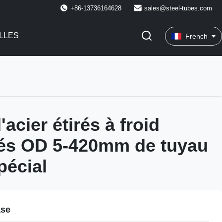
+86-13736164628
sales@steel-tubes.com
LLES
French
acier étirés à froid
sés OD 5-420mm de tuyau
pécial
ase