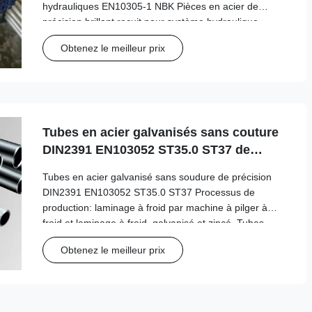
hydrauliques EN10305-1 NBK Pièces en acier de
précision brillant recuit pour système hydraulique
OD:4-80 (mm) WT0,5-10 (mm) Longueur 1000 à
Obtenez le meilleur prix
12000 mm Nom du produit: Tubes en acier de
précision sans soudure ...
Tubes en acier galvanisés sans couture
DIN2391 EN103052 ST35.0 ST37 de
précision
Tubes en acier galvanisé sans soudure de précision
DIN2391 EN103052 ST35.0 ST37 Processus de
production: laminage à froid par machine à pilger à
froid et laminage à froid, galvanisé et zincé. Tubes
d'acier laminées à froid et galvanisées Processus de
Obtenez le meilleur prix
production:Le tube en acier inoxydable DIN, très ...