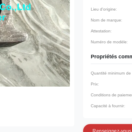
Lieu d'origine:
Nom de marque:
Attestation:
Numéro de modèle:
Propriétés comm
Quantité minimum d
Prix:
Conditions de paieme
Capacité à fournir:
R
e
n
s
e
i
g
n
e
z
-
v
o
u
s