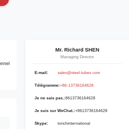
Mr. Richard SHEN
Managing Director
onnel
E-mail:
sales@steel-tubes.com
Télégramme:
+86-13736164628
Je ne sais pas.:
8613736164628
Je suis sur WeChat.:
+8613736164628
Skype:
torichinternational