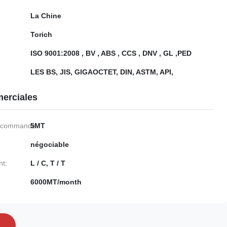
La Chine
Torich
ISO 9001:2008 , BV , ABS , CCS , DNV , GL ,PED
LES BS, JIS, GIGAOCTET, DIN, ASTM, API,
erciales
e commande:
5MT
négociable
nt:
L / C, T / T
6000MT/month