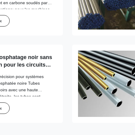
 et en carbone soudés par
cations: pour les machines,
a norme:Tubes en acier de
x
nage à froid ASTM A513 2.
hosphatage noir sans
 pour les circuits
précision pour systèmes
osphatée noire Tubes
oirs avec une haute
troite, les tubes sont
et laminage à froid de
x
nnealed dans une atmosphère