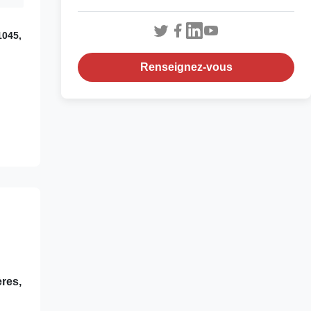
1045,
Renseignez-vous
ères,