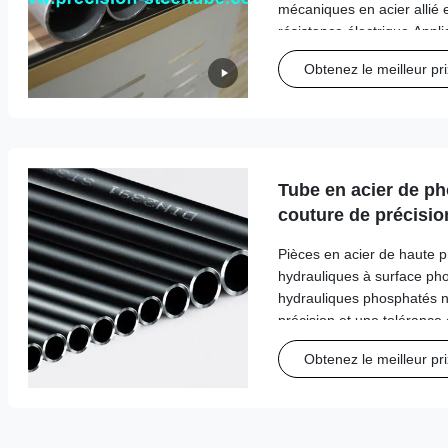
mécaniques en acier allié
résistance électrique Appli
ingénierie mécanique 1- L
Obtenez le meilleur pri
précision soudés par lami
...
Tube en acier de p
couture de précision
hydrauliques
Pièces en acier de haute 
hydrauliques à surface ph
hydrauliques phosphatés n
précision et une tolérance é
produits par tirage à froid 
Obtenez le meilleur pri
précision, puis brillant a
prot...