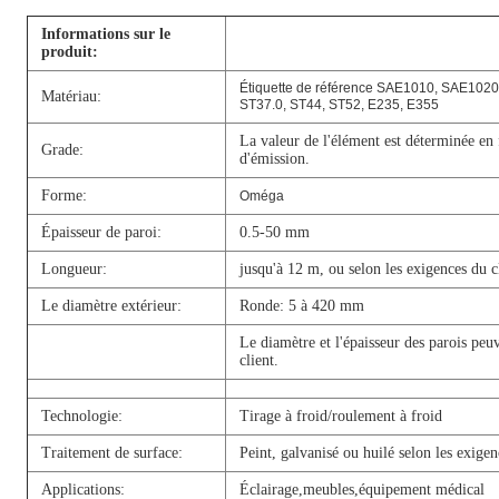
Informations sur le
produit:
Étiquette de référence SAE1010, SAE102
Matériau:
ST37.0, ST44, ST52, E235, E355
La valeur de l'élément est déterminée en 
Grade:
d'émission.
Forme:
Oméga
Épaisseur de paroi:
0.5-50 mm
Longueur:
jusqu'à 12 m, ou selon les exigences du c
Le diamètre extérieur:
Ronde: 5 à 420 mm
Le diamètre et l'épaisseur des parois peu
client.
Technologie:
Tirage à froid/roulement à froid
Traitement de surface:
Peint, galvanisé ou huilé selon les exigen
Applications:
Éclairage,meubles,équipement médical