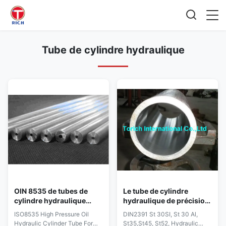
Tube de cylindre hydraulique
OIN 8535 de tubes de
Le tube de cylindre
cylindre hydraulique
hydraulique de précision,
d'huile pour l'injection de
DIN2391 a galvanisé le
ISO8535 High Pressure Oil
DIN2391 St 30SI, St 30 Al,
carburant à haute
tuyau d'acier au carbone
Hydraulic Cylinder Tube For
St35,St45, St52, Hydraulic