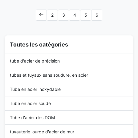
L:max12000mm 3. Standard:
method: Hot rolling(extrusion),
EN10305-2 4. Certification:
cold drawn, cold rolled Delivery
2
3
4
5
6
ISO9001, ISO14001...
condition: BK,GBK,NBK
Chemical composition ...
Toutes les catégories
tube d'acier de précision
tubes et tuyaux sans soudure, en acier
Tube en acier inoxydable
Tube en acier soudé
Tube d'acier des DOM
tuyauterie lourde d'acier de mur