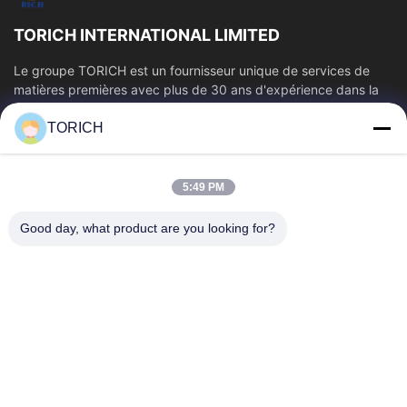
TORICH INTERNATIONAL LIMITED
Le groupe TORICH est un fournisseur unique de services de
matières premières avec plus de 30 ans d'expérience dans la
production, la R&D, le...
TORICH
Liens Rapides
Aperçu
Produits
5:49 PM
Vidéos
A Propos De Nous
Visite D'usine
Contrôle De La Qualité
Good day, what product are you looking for?
Contact
Demande De Soumission
Nouvelles
Contactez-Nous
86-574-88086983
86-574-88086983
sales@steel-tubes.com